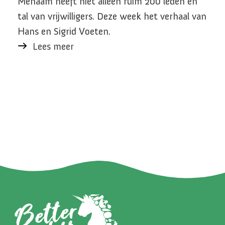
Menaam heeft niet alleen ruim 200 leden en
ij
Va
tal van vrijwilligers. Deze week het verhaal van
We
Hans en Sigrid Voeten.
n
me
Lees meer
n.
he