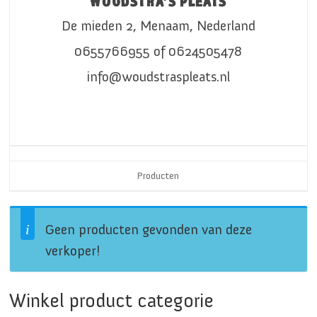
WOUDSTRA’S PLEATS
De mieden 2,
Menaam,
Nederland
0655766955 of 0624505478
info@woudstraspleats.nl
Producten
Geen producten gevonden van deze
verkoper!
Winkel product categorie