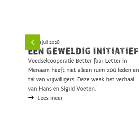
29 juli 2026
EEN GEWELDIG INITIATIEF
Voedselcoöperatie Better foar Letter in
Menaam heeft niet alleen ruim 200 leden en
aan ze
tal van vrijwilligers. Deze week het verhaal
d en Het
van Hans en Sigrid Voeten.
ijks ten
Lees meer
te eten.