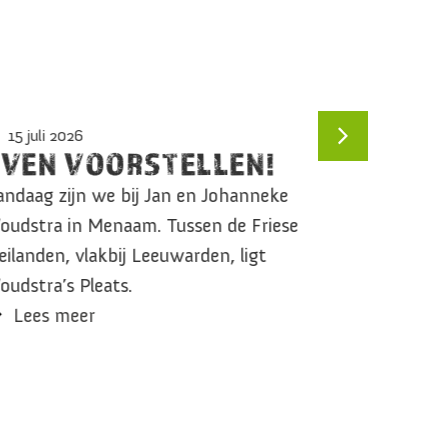
15 juli 2026
8 juli 
EVEN VOORSTELLEN!
WAT 
andaag zijn we bij Jan en Johanneke
Wat zett
oudstra in Menaam. Tussen de Friese
Tinda va
ilanden, vlakbij Leeuwarden, ligt
Jacobipa
udstra’s Pleats.
Better f
Lees meer
Lees