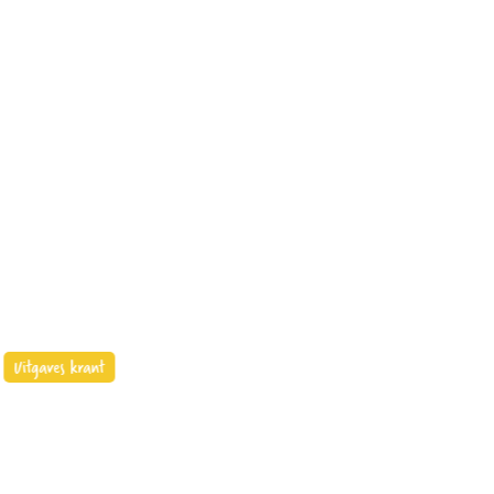
Uitgaves krant
Uitgav