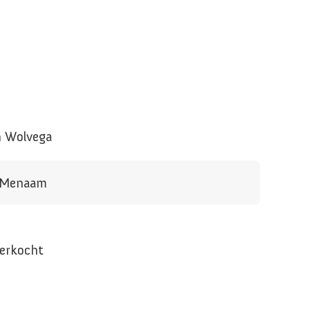
n Wolvega
n Menaam
verkocht