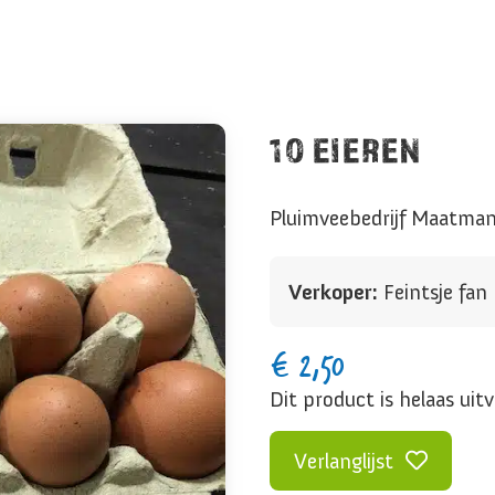
10 EIEREN
Pluimveebedrijf Maatma
Verkoper:
Feintsje fa
€
2,50
Dit product is helaas uit
Verlanglijst