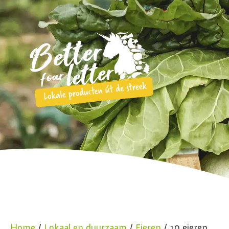
Home
/
Lokaal en duurzaam
/
Eieren
/ 10 eieren