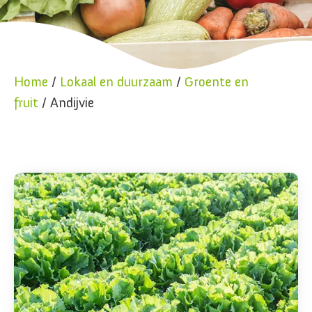
Home
/
Lokaal en duurzaam
/
Groente en
fruit
/ Andijvie