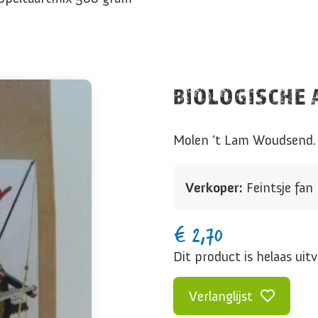
BIOLOGISCHE 
Molen ‘t Lam Woudsend.
Verkoper:
Feintsje fa
€
2,70
Dit product is helaas uit
Verlanglijst