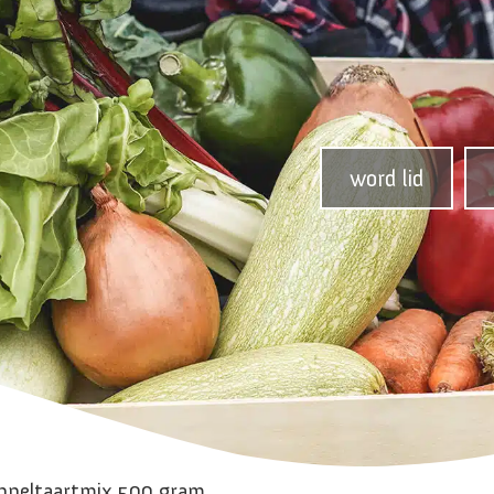
word lid
appeltaartmix 500 gram