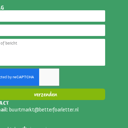
AG
verzenden
ACT
ative:
ail:
buurtmarkt@betterfoarletter.nl