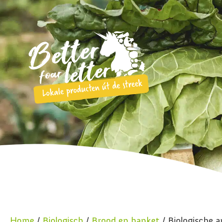
Home
/
Biologisch
/
Brood en banket
/ Biologische 