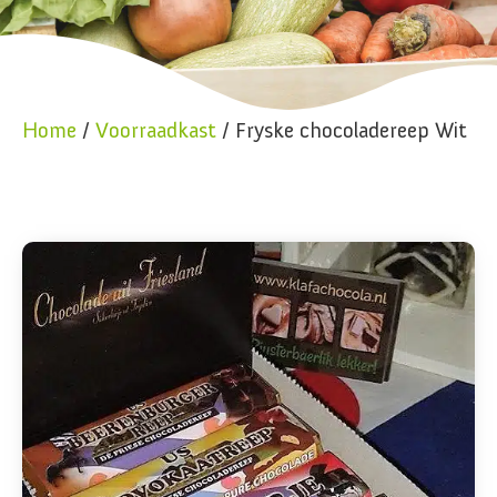
Home
/
Voorraadkast
/ Fryske chocoladereep Wit