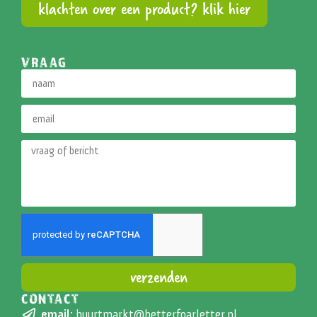
klachten over een product? klik hier
VRAAG
verzenden
CONTACT
Alternative:
email:
buurtmarkt@betterfoarletter.nl