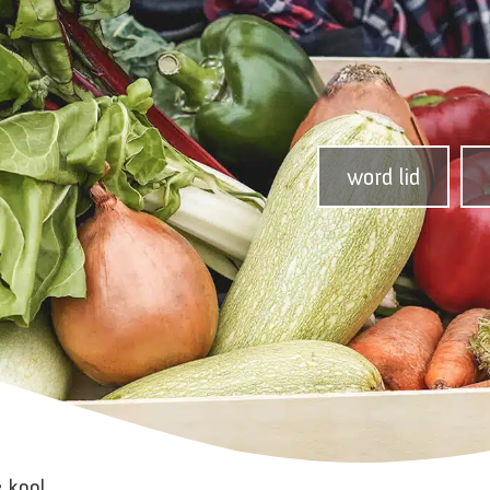
word lid
 kool