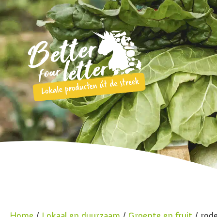
Home
/
Lokaal en duurzaam
/
Groente en fruit
/ rode