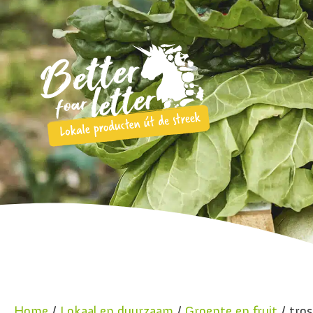
Home
/
Lokaal en duurzaam
/
Groente en fruit
/ tros