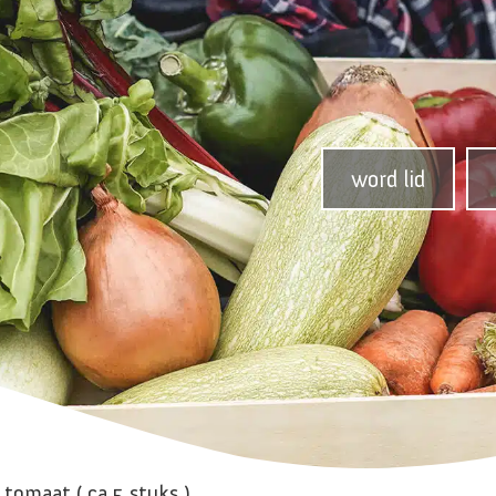
word lid
 tomaat ( ca 5 stuks )