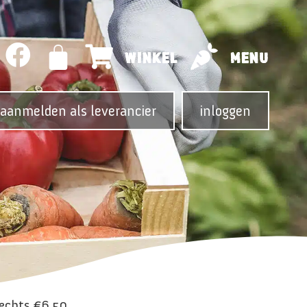
WINKEL
MENU
aanmelden als leverancier
inloggen
lechts €6,50