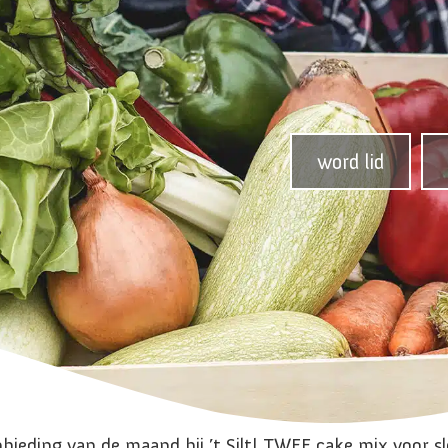
word lid
bieding van de maand bij ’t Silt! TWEE cake mix voor s