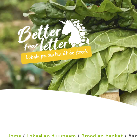
Home
/
Lokaal en duurzaam
/
Brood en banket
/ Aan