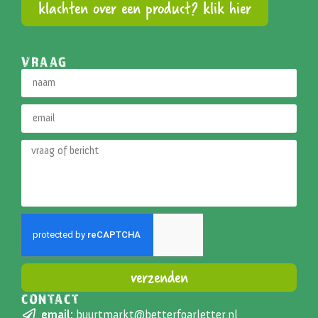
klachten over een product? klik hier
VRAAG
verzenden
CONTACT
Alternative:
email:
buurtmarkt@betterfoarletter.nl