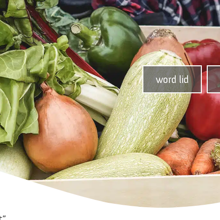
word lid
t”