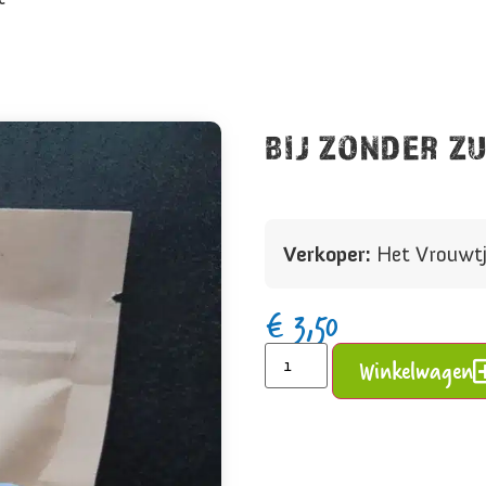
BIJ ZONDER Z
Verkoper:
Het Vrouwtj
€
3,50
Winkelwagen