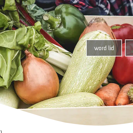
word lid
)