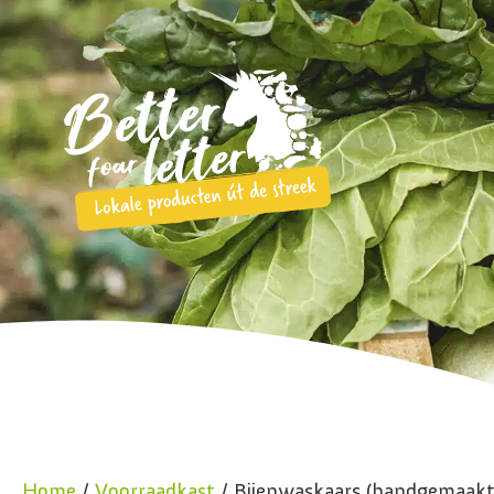
Home
/
Voorraadkast
/ Bijenwaskaars (handgemaakt