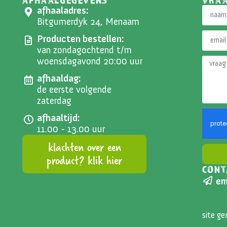
afhaaladres:
Bitgumerdyk 24, Menaam
Producten bestellen:
van zondagochtend t/m
woensdagavond 20:00 uur
afhaaldag:
de eerste volgende
zaterdag
afhaaltijd:
11.00 - 13.00 uur
klachten over een
product? klik hier
CONT
Altern
em
site g