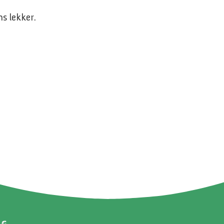
s lekker.
AG