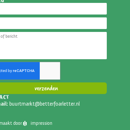
verzenden
ACT
ative:
ail:
buurtmarkt@betterfoarletter.nl
emaakt door
impression