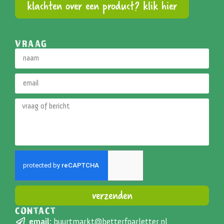
klachten over een product? klik hier
VRAAG
verzenden
CONTACT
Alternative:
email:
buurtmarkt@betterfoarletter.nl