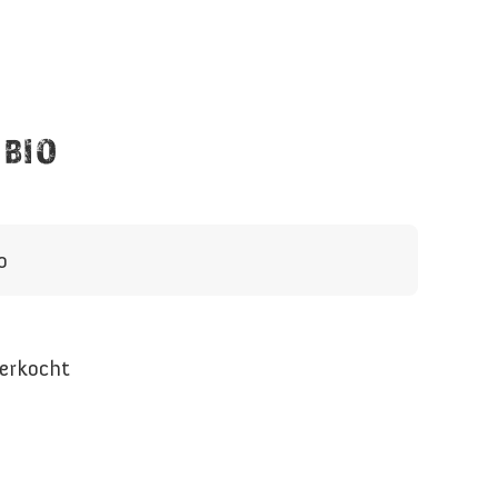
 BIO
o
verkocht