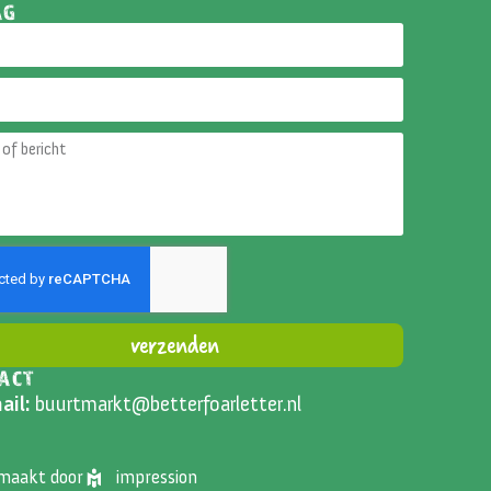
AG
verzenden
ACT
ative:
ail:
buurtmarkt@betterfoarletter.nl
emaakt door
impression