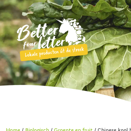
Home
/
Biologisch
/
Groente en fruit
/ Chinese kool 