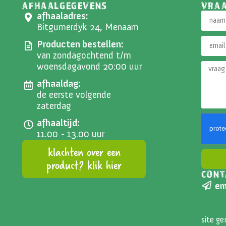
AFHAALGEGEVENS
VRA
afhaaladres:
Bitgumerdyk 24, Menaam
Producten bestellen:
van zondagochtend t/m
woensdagavond 20:00 uur
afhaaldag:
de eerste volgende
zaterdag
afhaaltijd:
11.00 - 13.00 uur
klachten over een
product? klik hier
CONT
Altern
em
site g