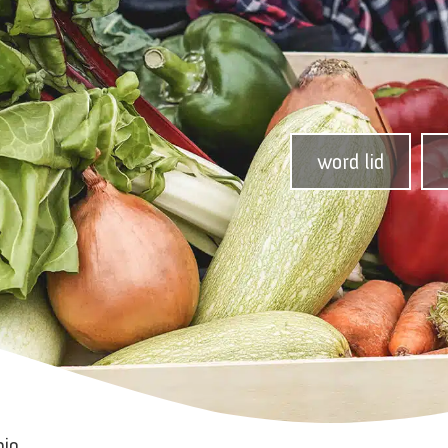
word lid
bio