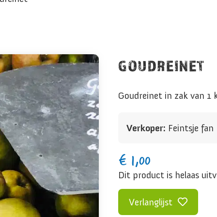
GOUDREINET
Goudreinet in zak van 1 
Verkoper:
Feintsje fa
€
1,00
Dit product is helaas uit
Verlanglijst