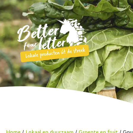
Home
/
Lokaal en duurzaam
/
Groente en fruit
/ Gou