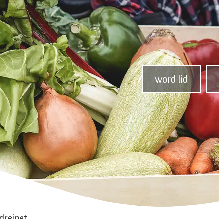
word lid
dreinet