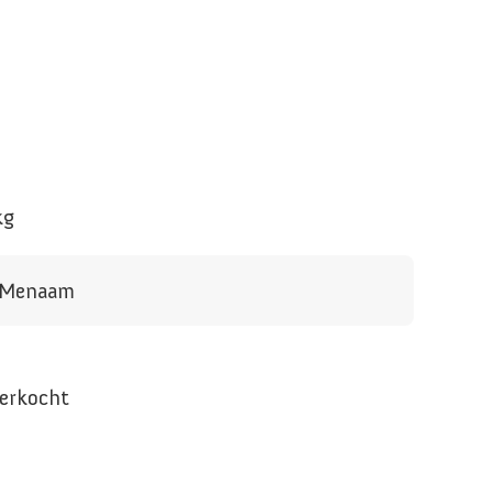
kg
n Menaam
verkocht