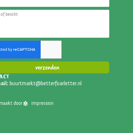
verzenden
ACT
ative:
ail:
buurtmarkt@betterfoarletter.nl
emaakt door
impression