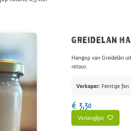
GREIDELAN HA
Hangop van Greidelân ui
retour.
Verkoper:
Feintsje fa
€
3,30
Verlanglijst