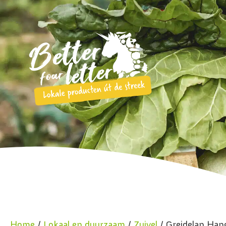
Home
/
Lokaal en duurzaam
/
Zuivel
/ Greidelan Hang