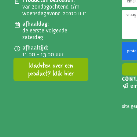
van zondagochtend t/m
woensdagavond 20:00 uur
afhaaldag:
de eerste volgende
zaterdag
afhaaltijd:
11.00 - 13.00 uur
klachten over een
product? klik hier
CONT
Altern
em
site g