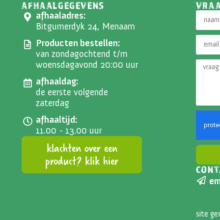
AFHAALGEGEVENS
VRA
afhaaladres:
Bitgumerdyk 24, Menaam
Producten bestellen:
van zondagochtend t/m
woensdagavond 20:00 uur
afhaaldag:
de eerste volgende
zaterdag
afhaaltijd:
11.00 - 13.00 uur
klachten over een
product? klik hier
CONT
Altern
em
site g