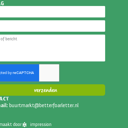
AG
verzenden
ACT
ative:
ail:
buurtmarkt@betterfoarletter.nl
emaakt door
impression