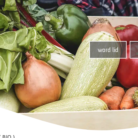
word lid
 BIO )