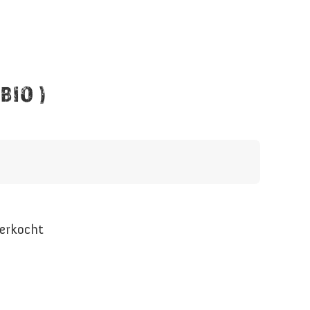
BIO )
verkocht