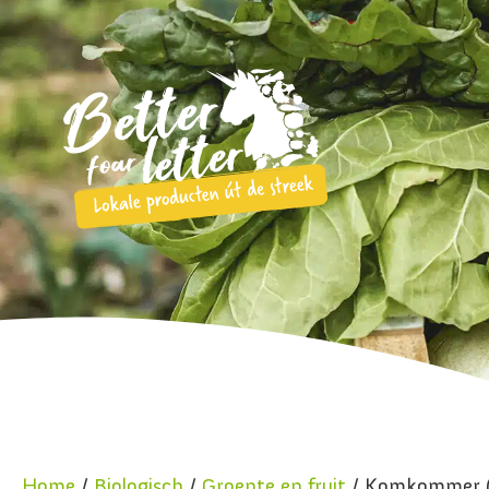
Home
/
Biologisch
/
Groente en fruit
/ Komkommer (