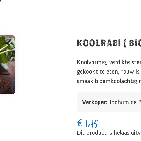
KOOLRABI ( BIO
Knolvormig, verdikte ste
gekookt te eten, rauw is 
smaak bloemkoolachtig ma
Verkoper:
Jochum de 
€
1,75
Dit product is helaas uit