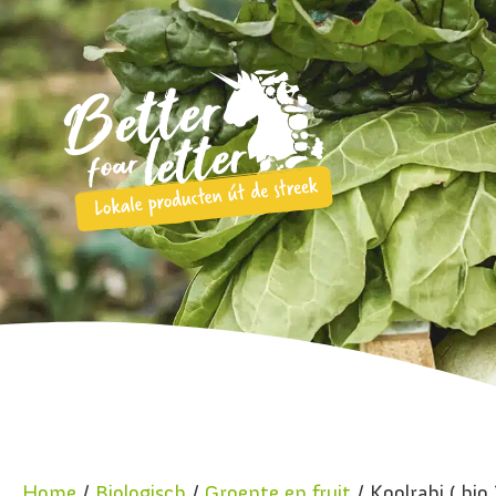
Home
/
Biologisch
/
Groente en fruit
/ Koolrabi ( bio 