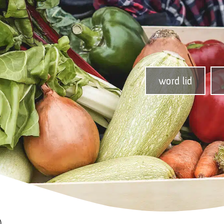
word lid
)