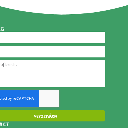
AG
verzenden
ACT
ative: