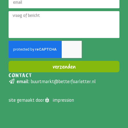
verzenden
CONTACT
Alternative:
email:
buurtmarkt@betterfoarletter.nl
site gemaakt door
impression