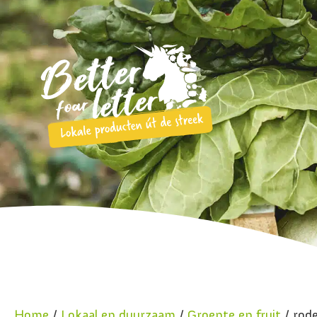
Home
/
Lokaal en duurzaam
/
Groente en fruit
/ rode