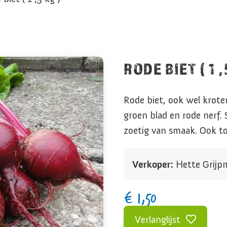
RODE BIET ( 1 ,
Rode biet, ook wel krot
groen blad en rode nerf. S
zoetig van smaak. Ook to
Verkoper:
Hette Grijp
€
1,50
Verlanglijst