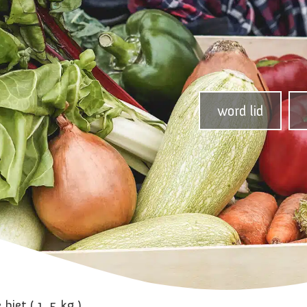
word lid
 biet ( 1 ,5 kg )