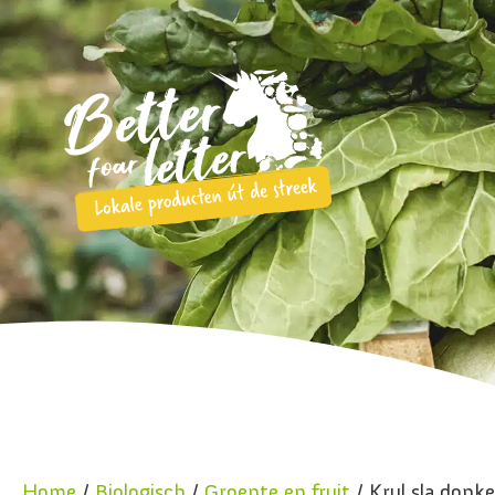
Home
/
Biologisch
/
Groente en fruit
/ Krul sla donke