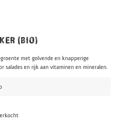
KER (BIO)
adgroente met golvende en knapperige
oor salades en rijk aan vitaminen en mineralen.
o
verkocht