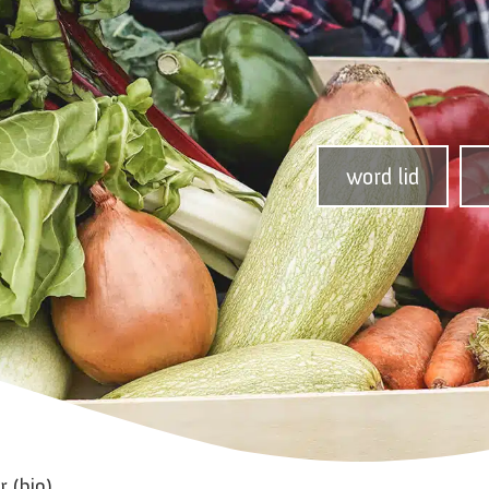
word lid
r (bio)