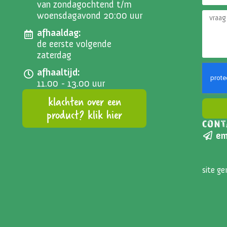
van zondagochtend t/m
woensdagavond 20:00 uur
afhaaldag:
de eerste volgende
zaterdag
afhaaltijd:
11.00 - 13.00 uur
klachten over een
product? klik hier
CONT
Altern
em
site g