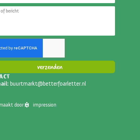
verzenden
ACT
ative:
ail:
buurtmarkt@betterfoarletter.nl
emaakt door
impression