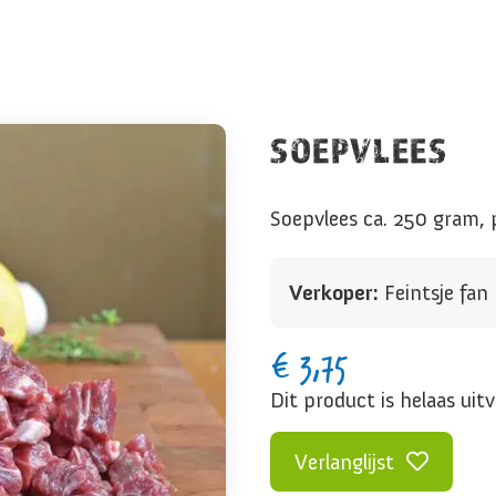
SOEPVLEES
Soepvlees ca. 250 gram, pr
Verkoper:
Feintsje fa
€
3,75
Dit product is helaas uit
Verlanglijst