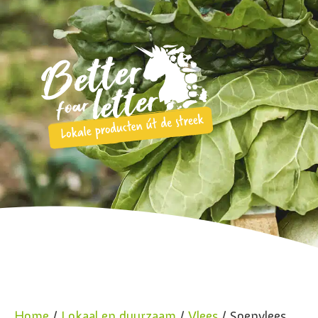
Home
/
Lokaal en duurzaam
/
Vlees
/ Soepvlees