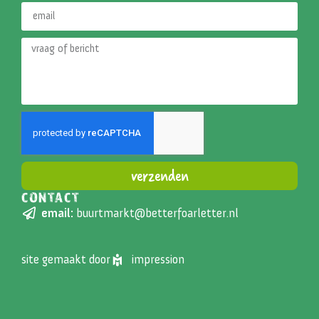
verzenden
CONTACT
Alternative:
email:
buurtmarkt@betterfoarletter.nl
site gemaakt door
impression