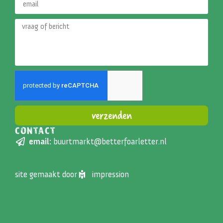
verzenden
CONTACT
Alternative:
email:
buurtmarkt@betterfoarletter.nl
site gemaakt door
impression