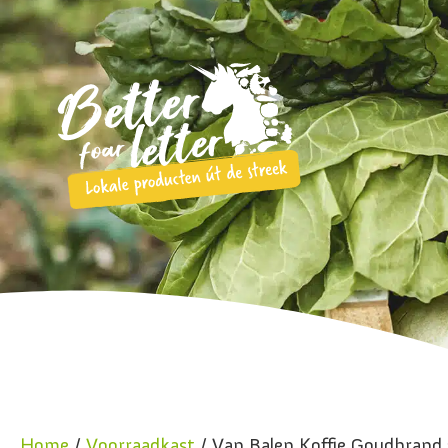
Home
/
Voorraadkast
/ Van Balen Koffie Goudbrand