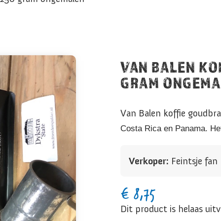
VAN BALEN KO
GRAM ONGEMA
Van Balen koffie goudbr
Costa Rica en Panama. Het 
Verkoper:
Feintsje fa
€
8,75
Dit product is helaas uit